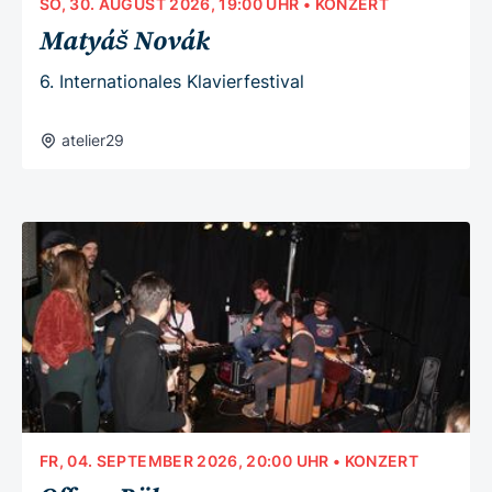
SO, 30. AUGUST 2026, 19:00 UHR
• KONZERT
Matyáš Novák
6. Internationales Klavierfestival
atelier29
FR, 04. SEPTEMBER 2026, 20:00 UHR
• KONZERT