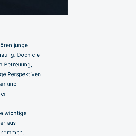
hören junge
 häufig. Doch die
in Betreuung,
ige Perspektiven
uen und
rer
e wichtige
er aus
rt kommen.