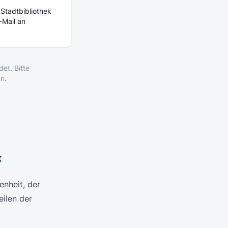
 Stadtbibliothek
-Mail an
et. Bitte
n.
z
enheit, der
ilen der