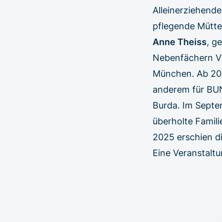
Alleinerziehende
pflegende Mütter
Anne Theiss
, g
Nebenfächern VW
München. Ab 2011
anderem für BUN
Burda. Im Septe
überholte Famili
2025 erschien d
Eine Veranstaltu