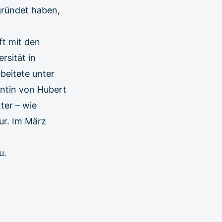
gründet haben,
ft mit den
sität in
beitete unter
ntin von Hubert
ter – wie
ur. Im März
u.