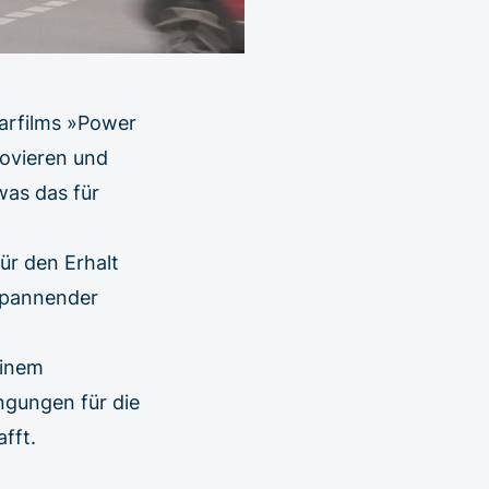
tarfilms »Power
novieren und
was das für
für den Erhalt
spannender
einem
gungen für die
fft.