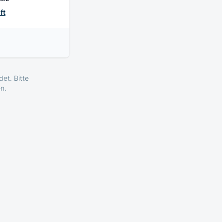
ft
et. Bitte
n.