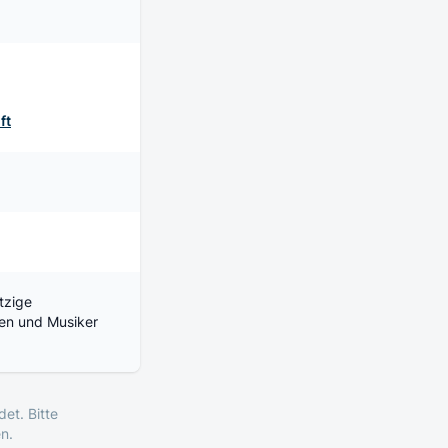
ft
ützige
nen und Musiker
et. Bitte
n.