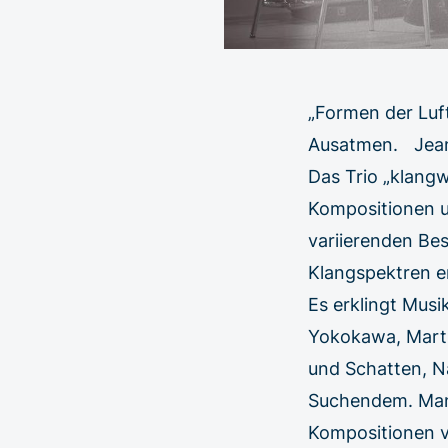
„Formen der Luf
Ausatmen. Jean 
Das Trio „klang
Kompositionen u
variierenden Be
Klangspektren er
Es erklingt Mus
Yokokawa, Marti
und Schatten, N
Suchendem. Manc
Kompositionen vo