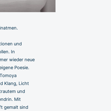
inatmen.
“
tionen und
len. In
mmer wieder neue
 eigene Poesie.
, Tomoya
 Klang, Licht
trautem und
ndrin. Mit
ft gemalt sind