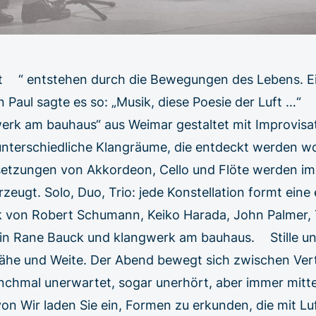
t “ entstehen durch die Bewegungen des Lebens. E
Paul sagte es so: „Musik, diese Poesie der Luft …
werk am bauhaus“ aus Weimar gestaltet mit Improvisa
nterschiedliche Klangräume, die entdeckt werden wol
setzungen von Akkordeon, Cello und Flöte werden i
zeugt. Solo, Duo, Trio: jede Konstellation formt eine
ik von Robert Schumann, Keiko Harada, John Palmer
n Rane Bauck und klangwerk am bauhaus. Stille und
ähe und Weite. Der Abend bewegt sich zwischen Ver
hmal unerwartet, sogar unerhört, aber immer mitte
n Wir laden Sie ein, Formen zu erkunden, die mit Lu