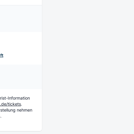
ft
rist-Information
de/tickets
.
rstellung nehmen
.