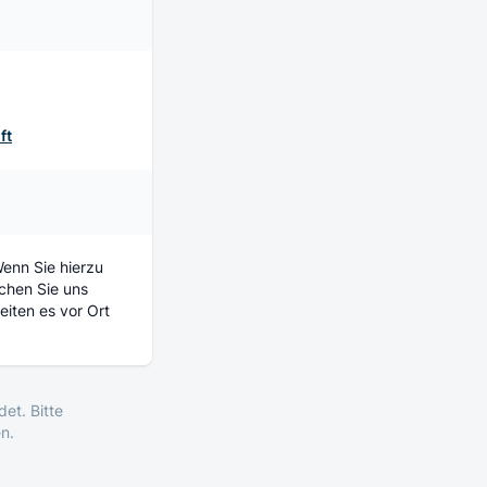
ft
 Wenn Sie hierzu
chen Sie uns
iten es vor Ort
et. Bitte
n.