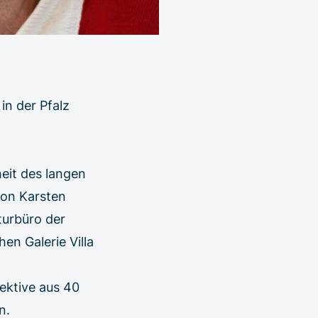
in der Pfalz
eit des langen
von Karsten
turbüro der
en Galerie Villa
ektive aus 40
n.