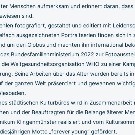
alter Menschen aufmerksam und erinnert daran, dass 
ewiesen sind.
len fotografiert, gestaltet und editiert mit Leidensc
elfach ausgezeichneten Portraitserien finden sich in 
und um den Globus und machten ihn international bek
a. das Bundesfamilienministerium 2022 zur Fotoausstel
er die Weltgesundheitsorganisation WHO zu einer Ka
erung. Seine Arbeiten über das Alter wurden bereits i
f der ganzen Welt präsentiert und gewannen wichtige
Wiesbaden.
des städtischen Kulturbüros wird in Zusammenarbeit 
hen und der Beauftragten für die Belange älterer Me
inikum Klingenmünster realisiert und vom Kultursom
diesjährigen Motto „forever young“ gefördert.