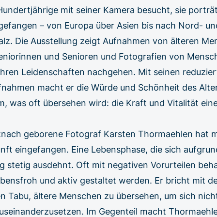
Hundertjährige mit seiner Kamera besucht, sie porträt
gefangen – von Europa über Asien bis nach Nord- u
falz. Die Ausstellung zeigt Aufnahmen von älteren M
niorinnen und Senioren und Fotografien von Mensch
 ihren Leidenschaften nachgehen. Mit seinen reduzier
fnahmen macht er die Würde und Schönheit des Alter
m, was oft übersehen wird: die Kraft und Vitalität ein
znach geborene Fotograf Karsten Thormaehlen hat mi
nft eingefangen. Eine Lebensphase, die sich aufgrun
stetig ausdehnt. Oft mit negativen Vorurteilen beha
bensfroh und aktiv gestaltet werden. Er bricht mit 
hen Tabu, ältere Menschen zu übersehen, um sich nich
auseinanderzusetzen. Im Gegenteil macht Thormaehle