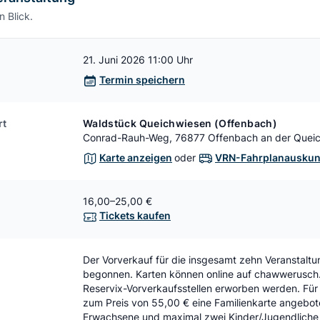
n Blick.
21. Juni 2026 11:00 Uhr
Termin speichern
rt
Waldstück Queichwiesen (Offenbach)
Conrad-Rauh-Weg, 76877 Offenbach an der Quei
Karte anzeigen
oder
VRN-Fahrplanauskun
16,00–25,00 €
Tickets kaufen
Der Vorverkauf für die insgesamt zehn Veranstaltu
begonnen. Karten können online auf chawwerusch.
Reservix-Vorverkaufsstellen erworben werden. Für 
zum Preis von 55,00 € eine Familienkarte angebot
Erwachsene und maximal zwei Kinder/Jugendliche