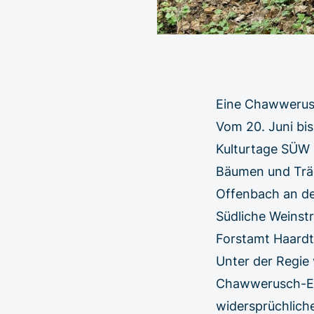
Eine Chawwerus
Vom 20. Juni bi
Kulturtage SÜW 
Bäumen und Träum
Offenbach an der
Südliche Weinst
Forstamt Haardt
Unter der Regie
Chawwerusch-Ens
widersprüchlich