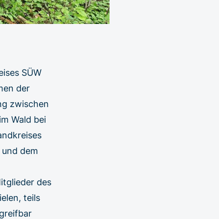
reises SÜW
men der
ang zwischen
im Wald bei
andkreises
h und dem
tglieder des
len, teils
greifbar