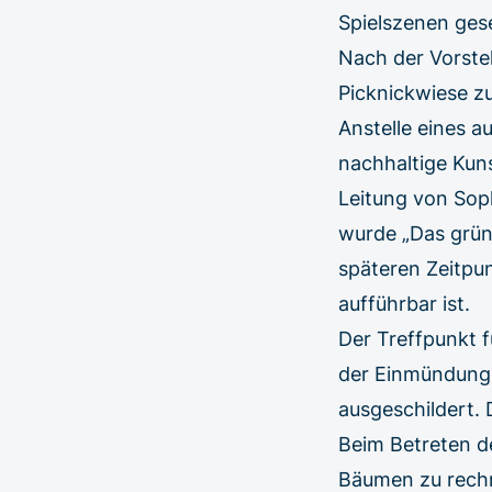
Spielszenen ge
Nach der Vorstel
Picknickwiese z
Anstelle eines 
nachhaltige Kun
Leitung von Sop
wurde „Das grün
späteren Zeitpu
aufführbar ist.
Der Treffpunkt 
der Einmündung 
ausgeschildert. 
Beim Betreten d
Bäumen zu rechn