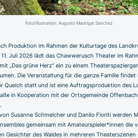
Foto/Illustration: Augusto Madrigal Sanchez
ch Produktion im Rahmen der Kulturtage des Landk
s 11. Juli 2026 lädt das Chawwerusch Theater im Rah
mit „Das grüne Herz“ ein zu einem Theaterspazierg
en. Die Veranstaltung für die ganze Familie findet 
 Queich statt und ist eine Auftragsproduktion des L
raße in Kooperation mit der Ortsgemeinde Offenbac
.
 von Susanne Schmelcher und Danilo Fioriti werden Mi
embles gemeinsam mit Amateurspieler*innen die vie
en Gesichter des Waldes in mehreren Theaterszenen 