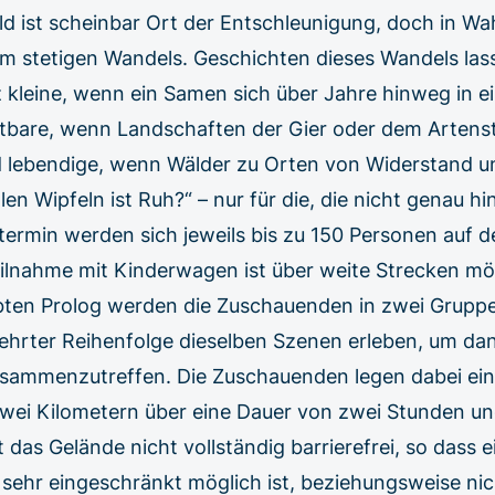
 ist scheinbar Ort der Entschleunigung, doch in Wahr
m stetigen Wandels. Geschichten dieses Wandels lass
 kleine, wenn ein Samen sich über Jahre hinweg in 
htbare, wenn Landschaften der Gier oder dem Arten
nd lebendige, wenn Wälder zu Orten von Widerstand u
len Wipfeln ist Ruh?“ – nur für die, die nicht genau h
stermin werden sich jeweils bis zu 150 Personen auf
ilnahme mit Kinderwagen ist über weite Strecken m
ten Prolog werden die Zuschauenden in zwei Gruppen
kehrter Reihenfolge dieselben Szenen erleben, um d
usammenzutreffen. Die Zuschauenden legen dabei ei
wei Kilometern über eine Dauer von zwei Stunden u
st das Gelände nicht vollständig barrierefrei, so dass 
r sehr eingeschränkt möglich ist, beziehungsweise nich