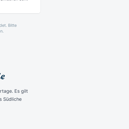
et. Bitte
n.
ße
tage. Es gilt
s Südliche