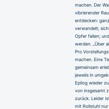
machen. Der Wald
vibrierender Rau
entdecken: ganz
verwandelt; sic
Opfer fallen; u
werden. „Über al
Pro Vorstellung
machen. Eine Te
gemeinsam erleb
jeweils in umge
Epilog wieder z
von insgesamt z
zurück. Leider i
mit Rollstuhl nu