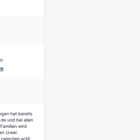
ch
ft
ngen hat bereits
de und bei allen
Familien wird
en (zwei
 zwischen acht