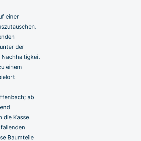
uf einer
uszutauschen.
renden
unter der
 Nachhaltigkeit
zu einem
ielort
Offenbach; ab
hend
h die Kasse.
fallenden
se Baumteile