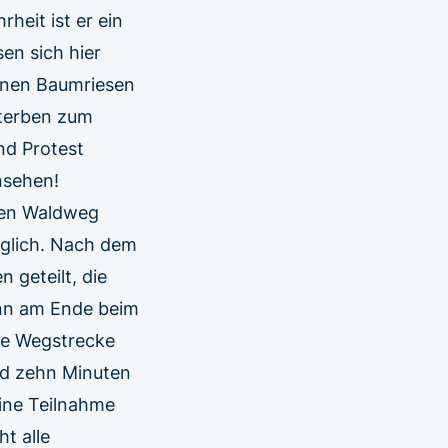
heit ist er ein
en sich hier
einen Baumriesen
sterben zum
nd Protest
insehen!
 den Waldweg
öglich. Nach dem
 geteilt, die
ann am Ende beim
ne Wegstrecke
nd zehn Minuten
eine Teilnahme
t alle