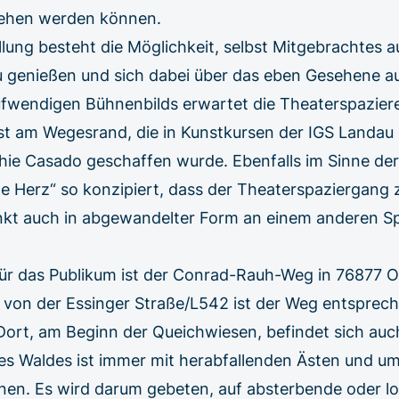
sehen werden können.
lung besteht die Möglichkeit, selbst Mitgebrachtes a
u genießen und sich dabei über das eben Gesehene a
aufwendigen Bühnenbilds erwartet die Theaterspazie
st am Wegesrand, die in Kunstkursen der IGS Landau 
hie Casado geschaffen wurde. Ebenfalls im Sinne der
e Herz“ so konzipiert, dass der Theaterspaziergang 
nkt auch in abgewandelter Form an einem anderen Sp
für das Publikum ist der Conrad-Rauh-Weg in 76877 
von der Essinger Straße/L542 ist der Weg entsprec
Dort, am Beginn der Queichwiesen, befindet sich auc
es Waldes ist immer mit herabfallenden Ästen und um
en. Es wird darum gebeten, auf absterbende oder lo