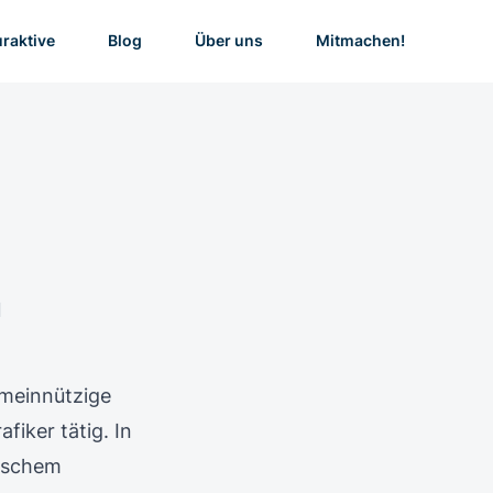
uraktive
Blog
Über uns
Mitmachen!
d
emeinnützige
fiker tätig. In
rischem