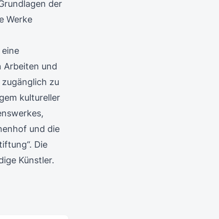
 Grundlagen der
he Werke
 eine
n Arbeiten und
t zugänglich zu
gem kultureller
enswerkes,
henhof und die
iftung“. Die
ige Künstler.