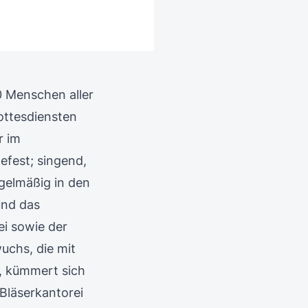
0 Menschen aller
ottesdiensten
r im
efest; singend,
egelmäßig in den
und das
i sowie der
uchs, die mit
, kümmert sich
Bläserkantorei